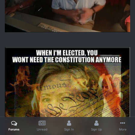
Forums
Unread
Sign In
Sign Up
More