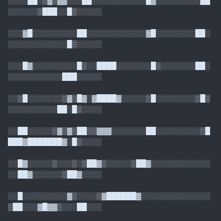
░░░░██░▒▓▒▓▓░░░██░░░░░░░░░░░█▓░░░░░░░░░██
░░░░░░▒███░░█▒░░░░░
░░░▓█░░░░░░░░░██░░░░░░░░░░░░▓█░░░░░░░░██░
░░░░░░░░░░░░█▒░░░░░
░░░█▓░░░░░░░░░█▒░░████░░░░░░░█▒░░░░░░░██░
░░░░░░░░░░░███░░░░░
░░▒█░░░░░░░▒▓▒█▓░▓████▓░░░░░▒█░░░░░░░░▒█▒
░░░░░░░░░░██░█▒░░░░
░░██░░░░░▒▓▒▓▒██▒▒▓▓▓░░░░░░░██░░░░░░░░░▒█
███▓███████▓░█▒░░░░
░░█▓░░░░░▒░░░▒░▒██▓▒░░░░░▒██▓░░░░░░░░░░░░
░░██▓░░░░░░▒██▓░░░░
░░█░░░░░░░░░▓▒░░░░▒▓██████▓░░░░░░░░░░░░░░
▒██░░░▓█▓▓▒░░░██░░░