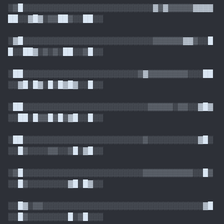
░▒█░░░░░░░░░░░░░░░░░░░░░░░░░░▓▒▓▒▒▒▒▒▓▓▓▓
██░░▓█▓░▒▒██▒░░██░░
░▓█░░░░░░░░░░░░░░░░░░░░░░░░░░▒▒▒▒▒▒▓▓▒░░█
█░░██▓░▒░▒░██░░▒█░░
░██░░░░░░░░░░░░░░░░░░░░░░░▒▓▒▒▒▒▒▒▒▒░░░██
░░▓█░█▓░█▒█▓█▓░░█░░
░██░░░░░░░░░░░░░░░░░░░░░░░░░▒▒▒▒▒░▒▒░░▓█▓
░░██░█▒▒█▒█▒▓█░░█░░
░██░░░░░░░░░░░░░░░░░░░░░░░░▒░░░░░░░░░░▓█░
░░█▒░░░░▒▒░░▒█░▓█░░
░▒█░░░░░░░░░░░░░░░░░░░░░░░░▒▒▒▒▒▒▒▒▒▒░░█▒
░░█▒░░░░░░░░▓█░█▓░░
░░█▓░▒▒░░░░░░░░░░░░░░░░░░░░░░░░░░░░░░░░▓█
░░█▒░░░░░░░░█░▒█░░░