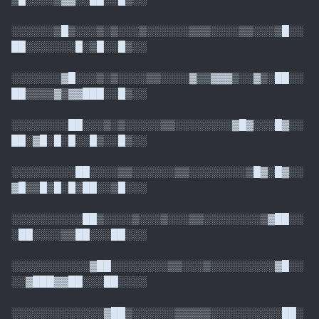
░░░░░░▒█▒░░░▒░▒░░░▒░░░░░░▒▒▒░░░░▒▒░░░▒█░░
██░░░░░░░█░▒█░░█▒░░
░░░░░░░▓█░░░▒░▒░░░░▒▒░░░░▓▒▒▓▓▓▒░░▓▒░██░░
██▒▒▒▒▓▒▓▓███░░█▒░░
░░░░░░░░██░░░▒░▒░░░░░▒▒░░░░░░░░▓█▓░░░█▓░░
██░▓█░█░█░░█▒░░█▒░░
░░░░░░░░░██░░░░▒▒░░░░░░▒▒░░░░░░░░▒█▓░█▓░░
▓█▒▒█▒█░█▒██░░▒█░░░
░░░░░░░░░░██▒░░░░▒░░░▒░░░▒▒░░░░░░░░▒▓██░░
░██░░░░▒▒██░░░██░░░
░░░░░░░░░░░▓██░░░░░░░░▒▒░░░▒░░░░░░░░░▓█░░
░░▓███▓▓██░░░██░░░░
░░░░░░░░░░░░░▓██▒░░░░░░▒▒▒▒▒░░░░░░░░░░██░