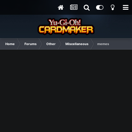
Home
Forums
Other
Miscellaneous
memes