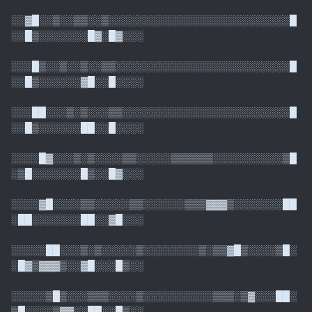
░░▓█░░▒░░▒▒░░▒░░░░░░░░░░░░░░░░░░░░░░░░░░█
░░█▒░░░░░░░█▓░█▓░░░
░░░█▒░░▒░░▒░░▒▒░░░░░░░░░░░░░░░░░░░░░░░░░█
░░█▒░░░░░░▓█░░█░░░░
░░░██░░░▒░▒░░░▒▒░░░░░░░░░░░░░░░░░░░░░░░░█
░░█▒░░░░░░██░░█░░░░
░░░░█▓░░░▒░▒░░░░▒▒░░░░░▒▒▒▒▒▒░░░░░░░░░░▒█
░▒█░░░░░░░█▒░░█▓░░░
░░░░▓█░░░░▒▒░░░░░▒▒░░░░░░▒▒▒▓▓▓▒░░░░░░░██
░██░░░░░░░██░░▓█░░░
░░░░░██░░░▒░▒░░░░░▒░░░░░░░░▒░▒▒▓█▒░░░░▒█░
░█▓▒▓▓▓▒░░▓█░░░█▒░░
░░░░░▒█▒░░░▒▒▒░░░░▒░░░░░░░░░░▒▒▒░▒▓░░░██░
▒█░░░░▒▓▓░░██░░█▒░░