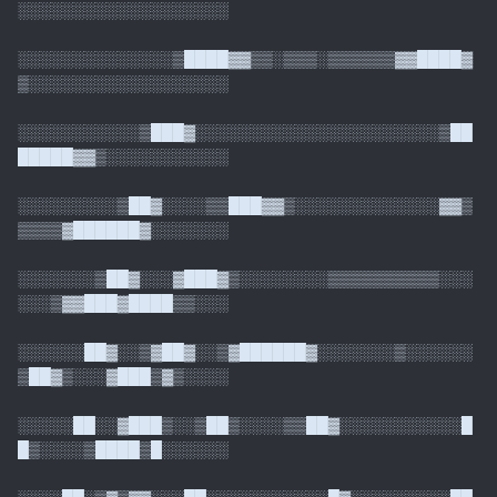
░░░░░░░░░░░░░░░░░░░
░░░░░░░░░░░░░░▒████▓▓▒▒░▒▒▒░▒▒▒▒▒▒▓▓████▓
▒░░░░░░░░░░░░░░░░░░
░░░░░░░░░░░▒███▓░░░░░░░░░░░░░░░░░░░░░░▒██
█████▓▓▒░░░░░░░░░░░
░░░░░░░░░▒██▓░░░░▒▒███▓▓▒░░░░░░░░░░░░░▓▓▒
▒▒▒▒▓██████▓░░░░░░░
░░░░░░░▒██▓░░░▓███▓▒░░░░░░░░▒▒▒▒▒▒▒▒▒▒░░░
░░░▒▓▓███▓████▒▒░░░
░░░░░░██▓░░▒▓██▓░░▒▓██████▓░░░░░░░▒░░░░░░
▒██▓▒░░░▓███▒▓▒░░░░
░░░░░██░░▓███▒░░▒██▒░░░░▒▒██▓░░░░░░░░░░░█
█▒░░░░▒████▒█░░░░░░