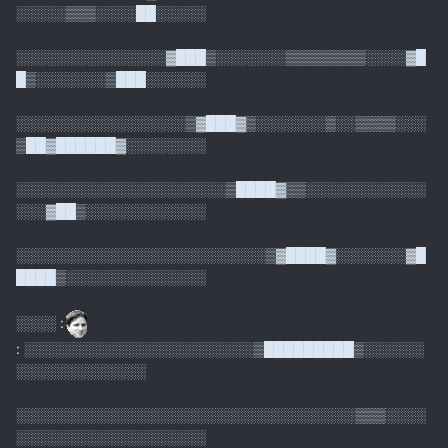
░░░░░▒▒▒░░░░██░░░░░
░░░░░░░░░░░░░░░▓███▒░░░░░░░▒▒▒▒▒▒▒▒░░░░▓█
█▒░░░░░░░▒███░░░░░░
░░░░░░░░░░░░░░░░░▒▓███▓▒░░░░░░░▒░░▒▒▒▒░░░
▒██▓██████▓░░░░░░░░
░░░░░░░░░░░░░░░░░░░░░▒████▓▒▒░░░░░░░░░░░░
░░░▓██▒░░░░░░░░░░░░
░░░░░░░░░░░░░░░░░░░░░░░░░▒▓████▓░░░░░░░▓█
████▒░░░░░░░░░░░░░░
░░░░ :
: ░░░░░░░░░░░░░░░░░░░░░░░▒█████████▒░░░░░░
░░░░░░░░░░░░░
░░░░░░░░░░░░░░░░░░░░░░░░░░░░░░░░░░▒▒▒░░░░
░░░░░░░░░░░░░░░░░░░